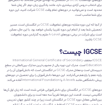
برای انتخاب دروس آزادی بیشتری دارد، مانند یادگیری زبان دوم. اگر زمان شما
محدود است و نمی‌توانید در دوره‌های تمام وقت GCSE شرکت کنید، این دوره
برای شما مناسب است.
از آنجا که این دوره مشابه دوره‌های تمام‌وقت GCSE در انگلستان است، مسیر
تحصیلی شما بعد از اتمام این دوره تقریبا یکسان خواهد بود. با این حال، ممکن
است برای شرکت در برخی دوره‌های A-Level ملزم به گذراندن دوره تمام‌وقت
GCSE باشید.
IGCSE چیست؟
IGSCE مخفف International General Certificate of Secondary
Education است. مدرک این دوره یکی از محبوب‌ترین مدارک بین‌المللی در سطح
دبیرستان است و معادل مدرک GCSE در انگلستان است که دانش‌آموزان آن را در
پایه دهم یا یازدهم می‌گذرانند. این دوره‌ها دانش‌آموزان را برای تحصیل در دوره‌های
پیش دانشگاهی مانند A-levels یا International Foundation آماده می‌کند.
دوره‌های IGCSE در انگلستان برای دانش‌آموزانی طراحی شده است که زبان اول آن‌ها
انگلیسی نیست. قدمت این دوره‌ها تقریباً سه دهه است و برای دانشجویان
بین‌المللی معادل دوره GCSE در انگلستان است زیرا در چند کشور جهان تدریس
می‌شوند، برخلاف دوره GCSE که فقط در انگلستان و (چند کشور دیگر) ارائه