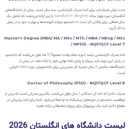
مدت زمان استاندارد برای اخذ مدرک کارشناسی، سه سال است. برخی از دانشگاه‌های
انگلستان دوره چهار ساله sandwich' degree' را نیز ارائه می‌دهند که شامل یک
سال اضافی برای یافتن کار است تا دانشجو بتواند آموخته‌ها و مهارت خود را در عمل
به کار گیرد.
Master's Degree (MBA/ MA / MSc / MTh / MBA / MEng / MSc
/ MPhil) - NQF/QCF Level 7
اخذ مدرک کارشناسی ارشد (دوره تمام وقت) معمولاً 12 ماه طول می‌کشد که دانشجو
در پایان این دوره باید پروژه یا پایان نامه نهایی خود را ارائه دهد. در برخی از
دانشگاه‌ها، داشتن 3 سال تجربه کار مدیریتی برای دانشجویان دوره MBA الزامی
است.
Doctor of Philosophy (PhD) - NQF/QCF Level 8
مدرک دکترا که اخذ آن حداکثر 5 سال طول می‌کشد، بالاترین مدرکی است که پس از
موفقیت دانشجو در دوره‌های پیشرفته به او اعطا می‌شود. شما برای اخذ پذیرش در
مقطع دکترا باید یک پروپوزال برای پروژه تحقیقاتی ارائه دهید.
لیست دانشگاه های انگلستان 2026