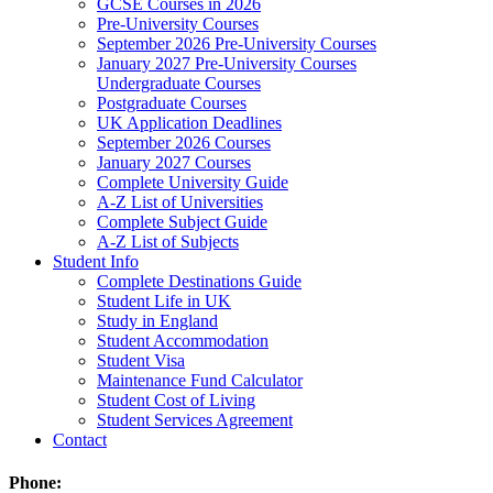
GCSE Courses in 2026
Pre-University Courses
September 2026 Pre-University Courses
January 2027 Pre-University Courses
Undergraduate Courses
Postgraduate Courses
UK Application Deadlines
September 2026 Courses
January 2027 Courses
Complete University Guide
A-Z List of Universities
Complete Subject Guide
A-Z List of Subjects
Student Info
Complete Destinations Guide
Student Life in UK
Study in England
Student Accommodation
Student Visa
Maintenance Fund Calculator
Student Cost of Living
Student Services Agreement
Contact
Phone: