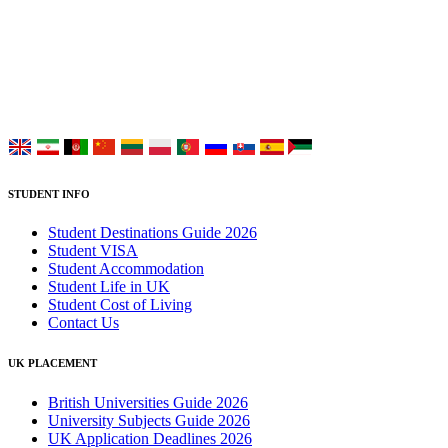
UK Study provides trustworthy and reliable UK University
Placement Services for overseas and international students aiming to
study at Top UK Universities.
Choose your language:
STUDENT INFO
Student Destinations Guide 2026
Student VISA
Student Accommodation
Student Life in UK
Student Cost of Living
Contact Us
UK PLACEMENT
British Universities Guide 2026
University Subjects Guide 2026
UK Application Deadlines 2026