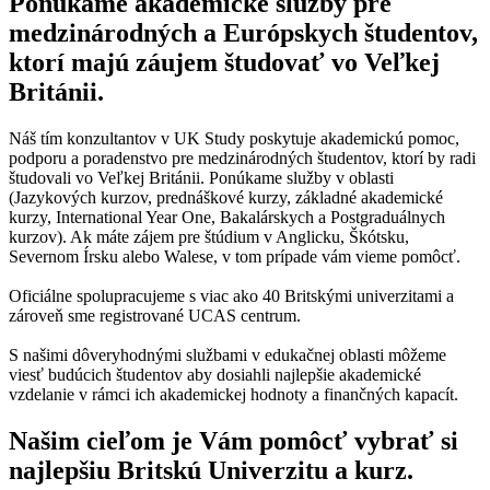
Ponúkame akademické služby pre
medzinárodných a Európskych študentov,
ktorí majú záujem študovať vo Veľkej
Británii.
Náš tím konzultantov v UK Study poskytuje akademickú pomoc,
podporu a poradenstvo pre medzinárodných študentov, ktorí by radi
študovali vo Veľkej Británii. Ponúkame služby v oblasti
(Jazykových kurzov, prednáškové kurzy, základné akademické
kurzy, International Year One, Bakalárskych a Postgraduálnych
kurzov). Ak máte zájem pre štúdium v Anglicku, Škótsku,
Severnom Írsku alebo Walese, v tom prípade vám vieme pomôcť.
Oficiálne spolupracujeme s viac ako 40 Britskými univerzitami a
zároveň sme registrované UCAS centrum.
S našimi dôveryhodnými službami v edukačnej oblasti môžeme
viesť budúcich študentov aby dosiahli najlepšie akademické
vzdelanie v rámci ich akademickej hodnoty a finančných kapacít.
Našim cieľom je Vám pomôcť vybrať si
najlepšiu Britskú Univerzitu a kurz.