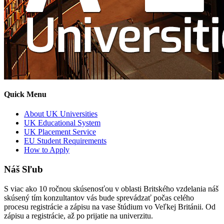
Quick Menu
About UK Universities
UK Educational System
UK Placement Service
EU Student Requirements
How to Apply
Náš Sľub
S viac ako 10 ročnou skúsenosťou v oblasti Britského vzdelania náš
skúsený tím konzultantov vás bude sprevádzať počas celého
procesu registrácie a zápisu na vase štúdium vo Veľkej Británii. Od
zápisu a registrácie, až po prijatie na univerzitu.