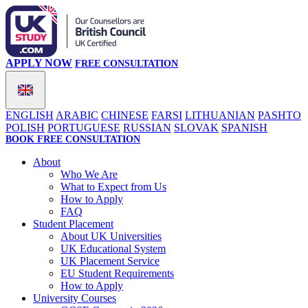
APPLY NOW
FREE CONSULTATION
ENGLISH
ARABIC
CHINESE
FARSI
LITHUANIAN
PASHTO
POLISH
PORTUGUESE
RUSSIAN
SLOVAK
SPANISH
BOOK FREE CONSULTATION
About
Who We Are
What to Expect from Us
How to Apply
FAQ
Student Placement
About UK Universities
UK Educational System
UK Placement Service
EU Student Requirements
How to Apply
University Courses