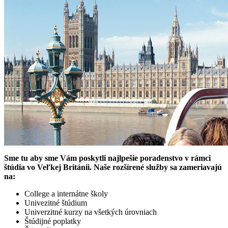
Sme tu aby sme Vám poskytli najlpešie poradenstvo v rámci
štúdia vo Veľkej Británii. Naše rozšírené služby sa zameriavajú
na:
College a internátne školy
Univezitné štúdium
Univerzitné kurzy na všetkých úrovniach
Štúdijné poplatky