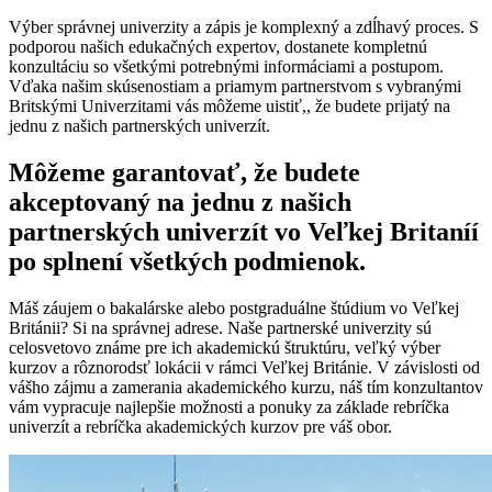
Výber správnej univerzity a zápis je komplexný a zdĺhavý proces. S
podporou našich edukačných expertov, dostanete kompletnú
konzultáciu so všetkými potrebnými informáciami a postupom.
Vďaka našim skúsenostiam a priamym partnerstvom s vybranými
Britskými Univerzitami vás môžeme uistiť,, že budete prijatý na
jednu z našich partnerských univerzít.
Môžeme garantovať, že budete
akceptovaný na jednu z našich
partnerských univerzít vo Veľkej Britaníí
po splnení všetkých podmienok.
Máš záujem o bakalárske alebo postgraduálne štúdium vo Veľkej
Británii? Si na správnej adrese. Naše partnerské univerzity sú
celosvetovo známe pre ich akademickú štruktúru, veľký výber
kurzov a rôznorodsť lokácii v rámci Veľkej Británie. V závislosti od
vášho zájmu a zamerania akademického kurzu, náš tím konzultantov
vám vypracuje najlepšie možnosti a ponuky za základe rebríčka
univerzít a rebríčka akademických kurzov pre váš obor.