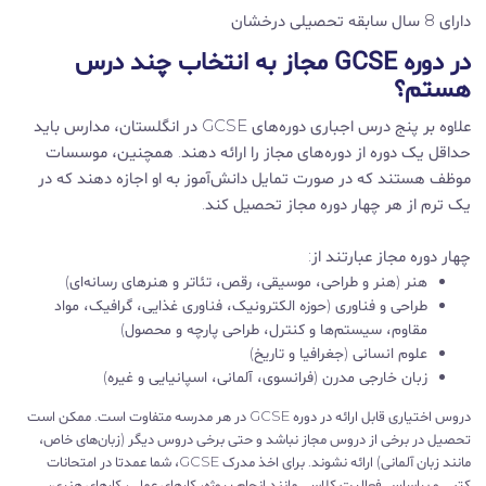
دارای 8 سال سابقه تحصیلی درخشان
در دوره GCSE مجاز به انتخاب چند درس
هستم؟
علاوه بر پنج درس اجباری دوره‌های GCSE در انگلستان، مدارس باید
حداقل یک دوره از دوره‌های مجاز را ارائه دهند. همچنین، موسسات
موظف هستند که در صورت تمایل دانش‌آموز به او اجازه دهند که در
یک ترم از هر چهار دوره مجاز تحصیل کند.
چهار دوره مجاز عبارتند از:
هنر (هنر و طراحی، موسیقی، رقص، تئاتر و هنرهای رسانه‌ای)
طراحی و فناوری (حوزه الکترونیک، فناوری غذایی، گرافیک، مواد
مقاوم، سیستم‌ها و کنترل، طراحی پارچه و محصول)
علوم انسانی (جغرافیا و تاریخ)
زبان خارجی مدرن (فرانسوی، آلمانی، اسپانیایی و غیره)
دروس اختیاری قابل ارائه در دوره GCSE در هر مدرسه متفاوت است. ممکن است
تحصیل در برخی از دروس مجاز نباشد و حتی برخی دروس دیگر (زبان‌های خاص،
مانند زبان آلمانی) ارائه نشوند. برای اخذ مدرک GCSE، شما عمدتا در امتحانات
کتبی و براساس فعالیت کلاسی مانند انجام پروژه، کارهای عملی، کارهای هنری،