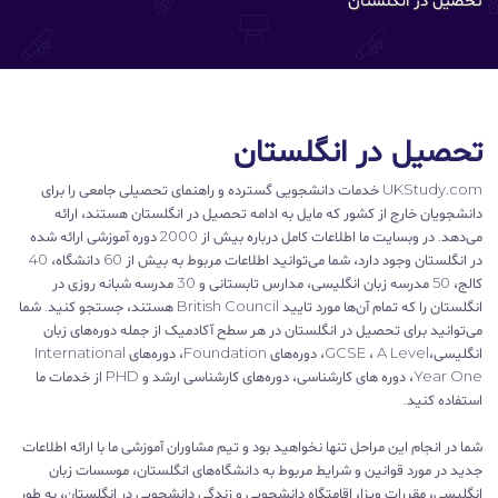
تحصیل در انگلستان
UKStudy.com خدمات دانشجویی گسترده و راهنمای تحصیلی جامعی را برای
دانشجویان خارج از کشور که مایل به ادامه تحصیل در انگلستان هستند، ارائه
می‌دهد. در وبسایت ما اطلاعات کامل درباره بیش از 2000 دوره آموزشی ارائه شده
در انگلستان وجود دارد، شما می‌توانید اطلاعات مربوط به بیش از 60 دانشگاه، 40
کالج، 50 مدرسه زبان انگلیسی، مدارس تابستانی و 30 مدرسه شبانه روزی در
انگلستان را که تمام آن‌ها مورد تایید British Council هستند، جستجو کنید. شما
می‌توانید برای تحصیل در انگلستان در هر سطح آکادمیک از جمله دوره‌های زبان
انگلیسی،GCSE ، A Level، دوره‌های Foundation، دوره‌های International
Year One، دوره های کارشناسی، دوره‌های کارشناسی ارشد و PHD از خدمات ما
استفاده کنید.
شما در انجام این مراحل تنها نخواهید بود و تیم مشاوران آموزشی ما با ارائه اطلاعات
جدید در مورد قوانین و شرایط مربوط به دانشگاه‌های انگلستان، موسسات زبان
انگلیسی، مقررات ویزا، اقامتگاه دانشجویی و زندگی دانشجویی در انگلستان، به طور