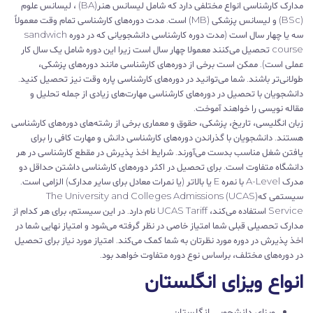
مدارک کارشناسی انواع مختلفی دارد که شامل لیسانس هنر(BA) ، لیسانس علوم
(BSc) و لیسانس پزشکی (MB) است. مدت دوره‌های کارشناسی تمام وقت معمولاً
سه یا چهار سال است (مدت دوره کارشناسی دانشجویانی که در دوره sandwich
course تحصیل می‌کنند معمولا چهار سال است زیرا این دوره شامل یک سال کار
عملی است). ممکن است برخی از دوره‌های کارشناسی مانند دوره‌های پزشکی،
طولانی‌تر باشند. شما می‌توانید در دوره‌های کارشناسی پاره وقت نیز تحصیل کنید.
دانشجویان با تحصیل در دوره‌های کارشناسی مهارت‌های زیادی از جمله تحلیل و
مقاله نویسی را خواهند آموخت.
زبان انگلیسی، تاریخ، پزشکی، حقوق و معماری برخی از رشته‌های دوره‌های کارشناسی
هستند. دانشجویان با گذراندن دوره‌های کارشناسی دانش و مهارت کافی را برای
یافتن شغل مناسب بدست می‌آورند. شرایط اخذ پذیرش در مقطع کارشناسی در هر
دانشگاه متفاوت است. برای تحصیل در اکثر دوره‌های کارشناسی داشتن حداقل دو
مدرک A-Level با نمره E یا بالاتر (یا نمرات معادل برای سایر مدارک) الزامی است.
سیستمی که(UCAS) The University and Colleges Admissions
Service استفاده می‌کند، UCAS Tariff نام دارد. در این سیستم، برای هر کدام از
مدارک تحصیلی قبلی شما امتیاز خاصی در نظر گرفته می‌شود و امتیاز نهایی شما در
اخذ پذیرش در دوره مورد نظرتان به شما کمک می‌کند. امتیاز مورد نیاز برای تحصیل
در دوره‌های مختلف، براساس نوع دوره متفاوت خواهد بود.
انواع ویزای انگلستان
ویزای دانشجویی انگلستان