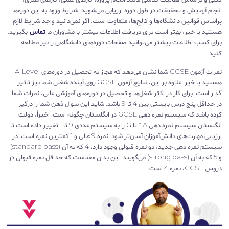
انجام آزمایش و تحقیقات در طول دوره ارزیابی می‌شوید. شرایط ورود به این دوره‌ها
براساس قوانین دانشگاه‌ها و کالج‌ها، متفاوت است. اگر نمی‌دانید واجد شرایط لازم
هستید یا خیر، بهتر است برای دریافت اطلاعات بیشتر با مشاوران ما
تماس
بگیرید.
برای کسب اطلاعات بیشتر می‌توانید صفحات دوره‌های دانشگاهی را نیز مطالعه
کنید.
نمرات آزمون GCSE شما نشان می‌دهد که مجاز به تحصیل در دوره‌های A-Level
هستید یا خیر. علاوه بر این، نتایج آزمون GCSE روی آینده شغلی شما نیز تاثیر
گذار است. برای کار در اکثر شغل‌ها و تحصیل در دوره‌های آموزشی عالی، نمرات شما
در حداقل پنج درس بایستی بین 4 تا 9 باشد. شاید این سوال ذهن شما را درگیر
کرده باشد که سیستم نمره دهی GCSE در انگلستان چگونه است. اخیراً، دولت
انگلستان سیستم نمره دهی A * تا G را به سیستم عددی 9 تا 1 تغییر داده است تا
ارزیابی مهارت‌های دانش‌آموزان آسان‌تر شود. نمره 9 عالی و 1 کمترین نمره است. در
سیستم نمره دهی جدید، دو نمره قبولی وجود دارد، 4 که به آن (standard pass)
و 5 که به آن (strong pass) می‌گویند. این بدان معناست که حداقل نمره قبولی در
دروس GCSE، نمره 4 است.