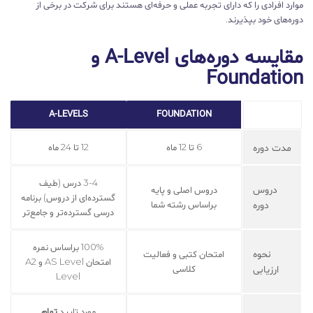
موارد افرادی را که دارای تجربه عملی و حرفه‌ای هستند برای شرکت در برخی از
دوره‌های خود بپذیرند.
مقایسه دوره‌های A-Level و
Foundation
A-LEVELS
FOUNDATION
مدت دوره
6 تا 12 ماه
12 تا 24 ماه
3-4 درس (طیف
دروس
دروس اصلی و پایه
گسترده‌ای از دروس) برنامه
دوره
براساس رشته شما
درسی گسترده‌تر و جامع‌تر
100% براساس نمره
نحوه
امتحان کتبی و فعالیت
امتحان AS Level و A2
ارزیابی
کلاسی
Level
مورد تایید
تمام