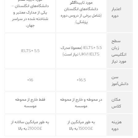
مورد تایید
اکثر
دانشگاه‌های انگلستان –
اعتبار
دانشگاه‌های انگلستان
یکی از مدارک معتبر و
دوره
(شامل برخی از دروس دوره
شناخته شده در سراسر
پزشکی).
جهان.
سطح
زبان
5.5 +IELTS (معمولا مدرک
5.5 +IELTS
انگلیسی
UKVI IELTS نیاز است)
مورد نیاز
سن
16+
16.5+
دانش‌آموز
مکان
در محوطه و خارج از محوطه
فقط خارج از محوطه
کلاس
موسسه
موسسه
هزینه
به طور میانگین از
به طور میانگین سالانه از
دوره
£15000 به بالا
£21000 به بالا