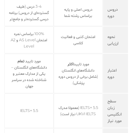
3-4 درس (طیف
دروس
دروس اصلی و پایه
گسترده‌ای از دروس) برنامه
دوره
براساس رشته شما
درسی گسترده‌تر و جامع‌تر
100% براساس نمره
نحوه
امتحان کتبی و فعالیت
امتحان AS Level و A2
ارزیابی
کلاسی
Level
مورد تایید
تمام
مورد تایید
اکثر
دانشگاه‌های انگلستان –
اعتبار
دانشگاه‌های انگلستان
یکی از مدارک معتبر و
دوره
(شامل برخی از دروس دوره
شناخته شده در سراسر
پزشکی).
جهان.
سطح
زبان
5.5 +IELTS (معمولا مدرک
5.5 +IELTS
انگلیسی
UKVI IELTS نیاز است)
مورد نیاز