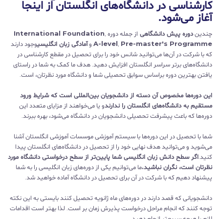
کارشناسی در دانشگاه‌های انگلستان از اینجا
آغاز می‌شود.
چندین
دوره پیش دانشگاهی
از جمله دوره
,
International Foundation
Pre-master's Programme
,
A-level
و
آمادگی زبان انگلیسی
وجود دارند
که با شرکت در آن‌ها می‌توانید شانس خود را برای تحصیل در مقطع کارشناسی در
دانشگاه‌های برتر سراسر انگلستان افزایش دهید. هدف ما کمک به شما در راستای
یافتن بهترین دوره براساس سوابق تحصیلی شما و دانشگاه مورد نظرتان، است.
این دوره‌ها مخصوص آن دسته از دانشجویان بین‌المللی است که شرایط ورود
مستقیم به دانشگاه‌های انگلستان را ندارند
و یا می‌خواهند از مزایای متعدد این
دوره‌ها که باعث پیشرفت تحصیلی دانشجویان در دانشگاه می‌شود، بهره ببرند.
شما با تحصیل در این دوره‌ها با سیستم آموزشی موسسات آموزشی انگلستان آشنا
می‌شوید و می‌توانید هدف نهایی خود را از تحصیل در دانشگاه‌های انگلستان پیدا
کنید.
اگر سطح دانش زبان انگلیسی شما پایین‌تر از سطح درخواستی دانشگاه مورد
نظرتان است، نگران نباشید.
ما می‌توانیم یکی از دوره‌های زبان انگلیسی را به شما
پیشنهاد دهیم که با شرکت در آن برای تحصیل در دانشگاه آماده خواهید شد.
دانشجویانی که قصد دارند در دوره‌های ماه ژانویه تحصیل کنند بایستی به این نکته
توجه کنند که انجام مراحل درخواست پذیرش زمان بر است. لذا بهتر است اقدامات
لازم را هرچه سریعتر انجام دهید.