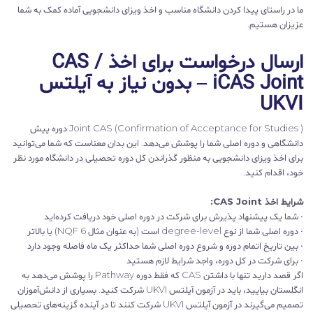
ما در راستای پیدا کردن دانشگاه مناسب و اخذ ویزای دانشجویی آماده کمک به شما
عزیزان هستیم.
ارسال درخواست برای اخذ CAS /
iCAS Joint – بدون نیاز به آیلتس
UKVI
Joint CAS (Confirmation of Acceptance for Studies ) دوره پیش
دانشگاهی و دوره اصلی شما را پوشش می‌دهد. این بدان معناست که شما می‌توانید
برای اخذ ویزای دانشجویی به منظور گذراندن کل دوره تحصیلی در دانشگاه مورد نظر
خود، اقدام کنید.
شرایط اخذ CAS Joint:
• شما یک پیشنهاد پذیرش برای شرکت در دوره اصلی خود دریافت کرده‌اید
• دوره اصلی شما از نوع degree-level است (به عنوان مثال NQF 6) یا بالاتر
• بین تاریخ اتمام دوره و شروع دوره اصلی شما حداکثر یک ماه فاصله وجود دارد
• برای شرکت در کل دوره، واجد شرایط لازم هستید
اگر قصد دارید تنها با داشتن CAS که فقط دوره Pathway را پوشش می‌دهد به
انگلستان بیایید، باید در آزمون آیلتس UKVI شرکت کنید. بسیاری از دانش‌آموزان
تصمیم می‌گیرند در آزمون آیلتس UKVI شرکت کنند تا در آینده گزینه‌های تحصیلی