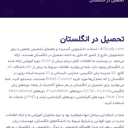
تحصیل در انگلستان
UKStudy.com خدمات دانشجویی گسترده و راهنمای تحصیلی جامعی را برای
دانشجویان خارج از کشور که مایل به ادامه تحصیل در انگلستان هستند، ارائه
می‌دهد. در وبسایت ما اطلاعات کامل درباره بیش از 2000 دوره آموزشی ارائه شده
در انگلستان وجود دارد، شما می‌توانید اطلاعات مربوط به بیش از 60 دانشگاه، 40
کالج، 50 مدرسه زبان انگلیسی، مدارس تابستانی و 30 مدرسه شبانه روزی در
انگلستان را که تمام آن‌ها مورد تایید British Council هستند، جستجو کنید. شما
می‌توانید برای تحصیل در انگلستان در هر سطح آکادمیک از جمله دوره‌های زبان
انگلیسی،GCSE ، A Level، دوره‌های Foundation، دوره‌های International
Year One، دوره های کارشناسی، دوره‌های کارشناسی ارشد و PHD از خدمات ما
استفاده کنید.
شما در انجام این مراحل تنها نخواهید بود و تیم مشاوران آموزشی ما با ارائه اطلاعات
جدید در مورد قوانین و شرایط مربوط به دانشگاه‌های انگلستان، موسسات زبان
انگلیسی، مقررات ویزا، اقامتگاه دانشجویی و زندگی دانشجویی در انگلستان، به طور