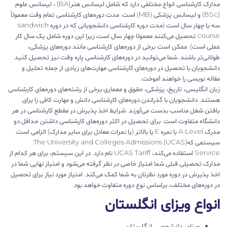
مدارک کارشناسی انواع مختلفی دارد که شامل لیسانس هنر(BA) ، لیسانس علوم
(BSc) و لیسانس پزشکی (MB) است. مدت دوره‌های کارشناسی تمام وقت معمولاً
سه یا چهار سال است (مدت دوره کارشناسی دانشجویانی که در دوره sandwich
course تحصیل می‌کنند معمولا چهار سال است زیرا این دوره شامل یک سال کار
عملی است). ممکن است برخی از دوره‌های کارشناسی مانند دوره‌های پزشکی،
طولانی‌تر باشند. شما می‌توانید در دوره‌های کارشناسی پاره وقت نیز تحصیل کنید.
دانشجویان با تحصیل در دوره‌های کارشناسی مهارت‌های زیادی از جمله تحلیل و
مقاله نویسی را خواهند آموخت.
زبان انگلیسی، تاریخ، پزشکی، حقوق و معماری برخی از رشته‌های دوره‌های کارشناسی
هستند. دانشجویان با گذراندن دوره‌های کارشناسی دانش و مهارت کافی را برای
یافتن شغل مناسب بدست می‌آورند. شرایط اخذ پذیرش در مقطع کارشناسی در هر
دانشگاه متفاوت است. برای تحصیل در اکثر دوره‌های کارشناسی داشتن حداقل دو
مدرک A-Level با نمره E یا بالاتر (یا نمرات معادل برای سایر مدارک) الزامی است.
سیستمی که(UCAS) The University and Colleges Admissions
Service استفاده می‌کند، UCAS Tariff نام دارد. در این سیستم، برای هر کدام از
مدارک تحصیلی قبلی شما امتیاز خاصی در نظر گرفته می‌شود و امتیاز نهایی شما در
اخذ پذیرش در دوره مورد نظرتان به شما کمک می‌کند. امتیاز مورد نیاز برای تحصیل
در دوره‌های مختلف، براساس نوع دوره متفاوت خواهد بود.
انواع ویزای انگلستان
ویزای دانشجویی انگلستان