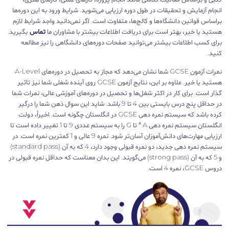
انجام آزمایش و تحقیقات در طول دوره ارزیابی می‌شوید. شرایط ورود به این دوره‌ها
براساس قوانین دانشگاه‌ها و کالج‌ها، متفاوت است. اگر نمی‌دانید واجد شرایط لازم
هستید یا خیر، بهتر است برای دریافت اطلاعات بیشتر با مشاوران ما
تماس
بگیرید.
برای کسب اطلاعات بیشتر می‌توانید صفحات دوره‌های دانشگاهی را نیز مطالعه
کنید.
نمرات آزمون GCSE شما نشان می‌دهد که مجاز به تحصیل در دوره‌های A-Level
هستید یا خیر. علاوه بر این، نتایج آزمون GCSE روی آینده شغلی شما نیز تاثیر
گذار است. برای کار در اکثر شغل‌ها و تحصیل در دوره‌های آموزشی عالی، نمرات شما
در حداقل پنج درس بایستی بین 4 تا 9 باشد. شاید این سوال ذهن شما را درگیر
کرده باشد که سیستم نمره دهی GCSE در انگلستان چگونه است. اخیراً، دولت
انگلستان سیستم نمره دهی A * تا G را به سیستم عددی 9 تا 1 تغییر داده است تا
ارزیابی مهارت‌های دانش‌آموزان آسان‌تر شود. نمره 9 عالی و 1 کمترین نمره است. در
سیستم نمره دهی جدید، دو نمره قبولی وجود دارد، 4 که به آن (standard pass)
و 5 که به آن (strong pass) می‌گویند. این بدان معناست که حداقل نمره قبولی در
دروس GCSE، نمره 4 است.