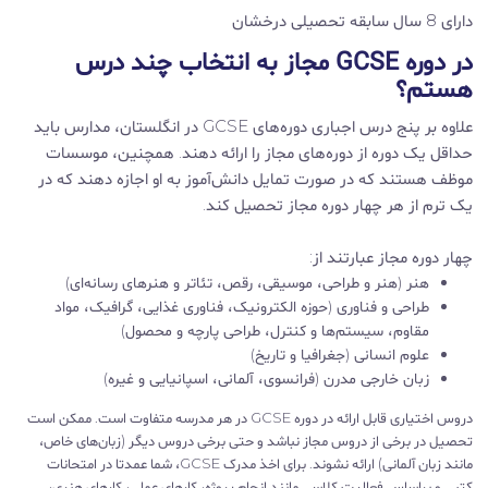
دارای 8 سال سابقه تحصیلی درخشان
در دوره GCSE مجاز به انتخاب چند درس
هستم؟
علاوه بر پنج درس اجباری دوره‌های GCSE در انگلستان، مدارس باید
حداقل یک دوره از دوره‌های مجاز را ارائه دهند. همچنین، موسسات
موظف هستند که در صورت تمایل دانش‌آموز به او اجازه دهند که در
یک ترم از هر چهار دوره مجاز تحصیل کند.
چهار دوره مجاز عبارتند از:
هنر (هنر و طراحی، موسیقی، رقص، تئاتر و هنرهای رسانه‌ای)
طراحی و فناوری (حوزه الکترونیک، فناوری غذایی، گرافیک، مواد
مقاوم، سیستم‌ها و کنترل، طراحی پارچه و محصول)
علوم انسانی (جغرافیا و تاریخ)
زبان خارجی مدرن (فرانسوی، آلمانی، اسپانیایی و غیره)
دروس اختیاری قابل ارائه در دوره GCSE در هر مدرسه متفاوت است. ممکن است
تحصیل در برخی از دروس مجاز نباشد و حتی برخی دروس دیگر (زبان‌های خاص،
مانند زبان آلمانی) ارائه نشوند. برای اخذ مدرک GCSE، شما عمدتا در امتحانات
کتبی و براساس فعالیت کلاسی مانند انجام پروژه، کارهای عملی، کارهای هنری،