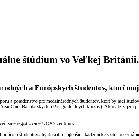
álne štúdium vo Veľkej Británii.
odných a Európskych študentov, ktorí majú
u a poradenstvo pre medzinárodných študentov, ktorí by radi študova
l Year One, Bakalárskych a Postgraduálnych kurzov). Ak máte zájem p
roveň sme registrované UCAS centrum.
udúcich študentov aby dosiahli najlepšie akademické vzdelanie v rámc