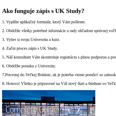
Ako funguje zápis s UK Study?
1. Vyplňte aplikačný formulár, ktorý Vám pošleme.
2. Obdržíte všetky potrebné informácie a rady ohľadom správnej voľb
3. Vyber si svoju Univerzitu a kurz.
4. Začni proces zápis s UK Study.
5. Náš konzultant Vám skontroluje registráciu s plnou podporou a po
6. Obdržíte ponuku z Univerzity.
7.Pricestuj do Veľkej Británie, ak je potreba vieme pomôcť so zaboo
8. Hotovo! Všetko je pripravené na Váš nový štart a štúdium vo Veľke