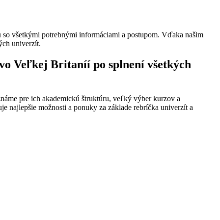
ciu so všetkými potrebnými informáciami a postupom. Vďaka našim
ch univerzít.
o Veľkej Britaníí po splnení všetkých
 známe pre ich akademickú štruktúru, veľký výber kurzov a
e najlepšie možnosti a ponuky za základe rebríčka univerzít a