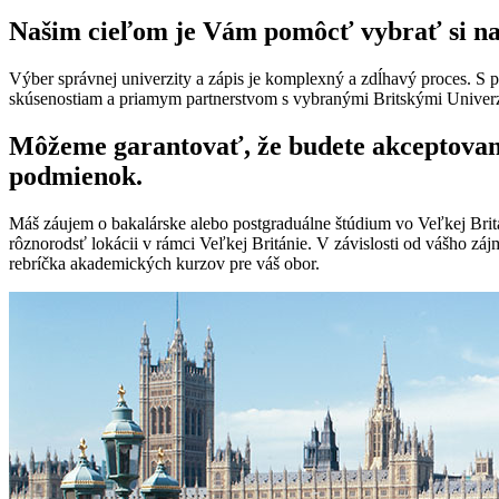
Našim cieľom je Vám pomôcť vybrať si naj
Výber správnej univerzity a zápis je komplexný a zdĺhavý proces. 
skúsenostiam a priamym partnerstvom s vybranými Britskými Univerzit
Môžeme garantovať, že budete akceptovaný 
podmienok.
Máš záujem o bakalárske alebo postgraduálne štúdium vo Veľkej Britá
rôznorodsť lokácii v rámci Veľkej Británie. V závislosti od vášho zá
rebríčka akademických kurzov pre váš obor.