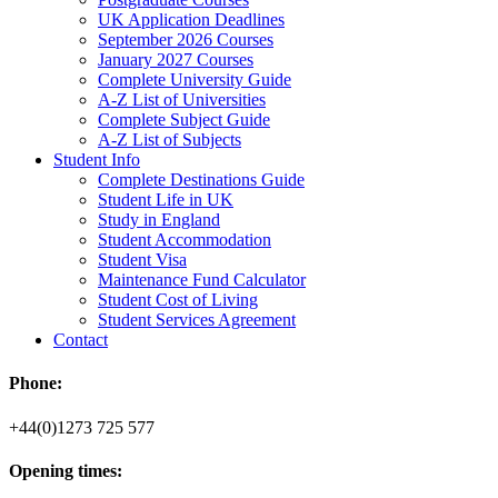
UK Application Deadlines
September 2026 Courses
January 2027 Courses
Complete University Guide
A-Z List of Universities
Complete Subject Guide
A-Z List of Subjects
Student Info
Complete Destinations Guide
Student Life in UK
Study in England
Student Accommodation
Student Visa
Maintenance Fund Calculator
Student Cost of Living
Student Services Agreement
Contact
Phone:
+44(0)1273 725 577
Opening times: