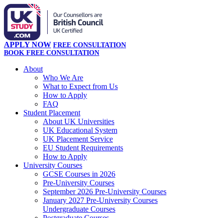
APPLY NOW
FREE CONSULTATION
BOOK FREE CONSULTATION
About
Who We Are
What to Expect from Us
How to Apply
FAQ
Student Placement
About UK Universities
UK Educational System
UK Placement Service
EU Student Requirements
How to Apply
University Courses
GCSE Courses in 2026
Pre-University Courses
September 2026 Pre-University Courses
January 2027 Pre-University Courses
Undergraduate Courses
Postgraduate Courses