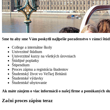
Sme tu aby sme Vám poskytli najlpešie poradenstvo v rámci štúdi
College a internátne školy
Univezitné štúdium
Univerzitné kurzy na všetkých úrovniach
Štúdijné poplatky
Štipendium
Proces zápisu a registrácia študentov
Študentský život vo Veľkej Británii
Študentské výdavky
Študentské ubytovanie
Ak máte záujem o viac informácii o našej firme a ponúkaných sl
Začni proces zápisu teraz