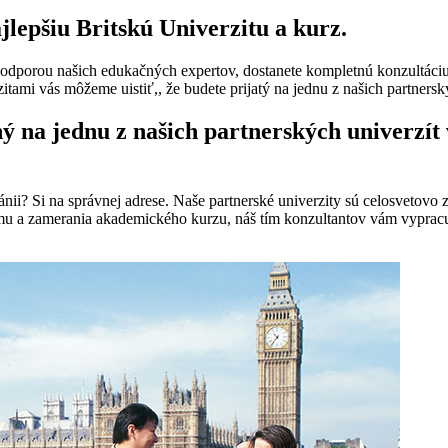
lepšiu Britskú Univerzitu a kurz.
S podporou našich edukačných expertov, dostanete kompletnú konzultá
ami vás môžeme uistiť,, že budete prijatý na jednu z našich partnerský
na jednu z našich partnerských univerzít v
nii? Si na správnej adrese. Naše partnerské univerzity sú celosvetovo
jmu a zamerania akademického kurzu, náš tím konzultantov vám vypracuj