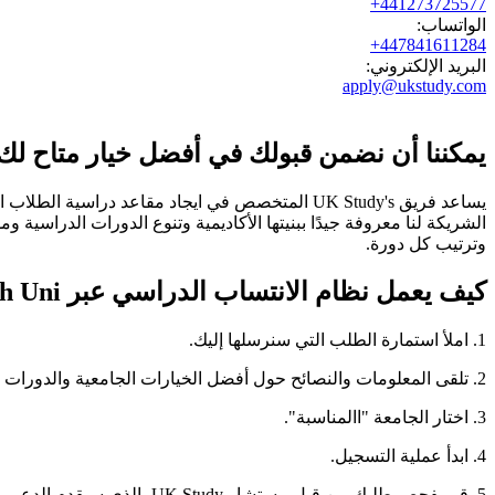
441273725577+
الواتساب:
447841611284+
البريد الإلكتروني:
apply@ukstudy.com
يمكننا أن نضمن قبولك في أفضل خيار متاح لك 
يساعد فريق UK Study's المتخصص في ايجاد مقاعد 
الشريكة لنا معروفة جيدًا ببنيتها الأكاديمية وتنوع الدورات الدراسية 
وترتيب كل دورة.
كيف يعمل نظام الانتساب الدراسي عبر British Uni؟
1. املأ استمارة الطلب التي سنرسلها إليك.
2. تلقى المعلومات والنصائح حول أفضل الخيارات الجامعية والدورات التدريسية المتاحة لك.
3. اختار الجامعة "االمناسبة".
4. ابدأ عملية التسجيل.
5. قم بفحص طلبك من قبل مستشار UK Study، الذي سيقدم الدعم والتوجيه.