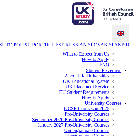
SHTO
POLISH
PORTUGUESE
RUSSIAN
SLOVAK
SPANISH
What to Expect from Us
How to Apply
FAQ
Student Placement
About UK Universities
UK Educational System
UK Placement Service
EU Student Requirements
How to Apply
University Courses
GCSE Courses in 2026
Pre-University Courses
September 2026 Pre-University Courses
January 2027 Pre-University Courses
Undergraduate Courses
Postgraduate Courses