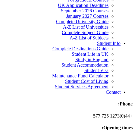
UK Application Deadlines
September 2026 Courses
January 2027 Courses
Complete University Guide
A-Z List of Universities
Complete Subject Guide
A-Z List of Subjects
Student Info
Complete Destinations Guide
Student Life in UK
Study in England
Student Accommodation
Student Visa
Maintenance Fund Calculator
Student Cost of Living
Student Services Agreement
Contact
Phone:
+44(0)1273 725 577
Opening times: