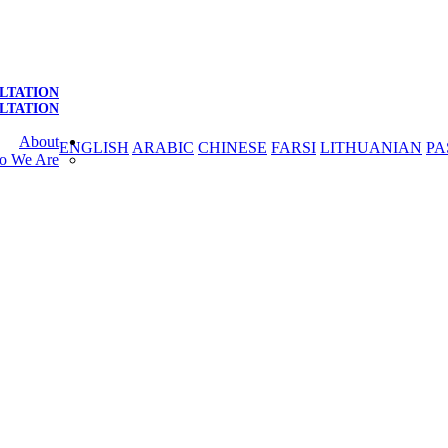
LTATION
LTATION
About
ENGLISH
ARABIC
CHINESE
FARSI
LITHUANIAN
PA
o We Are