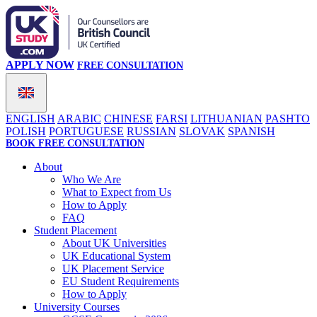
APPLY NOW
FREE CONSULTATION
ENGLISH
ARABIC
CHINESE
FARSI
LITHUANIAN
PASHTO
POLISH
PORTUGUESE
RUSSIAN
SLOVAK
SPANISH
BOOK FREE CONSULTATION
About
Who We Are
What to Expect from Us
How to Apply
FAQ
Student Placement
About UK Universities
UK Educational System
UK Placement Service
EU Student Requirements
How to Apply
University Courses