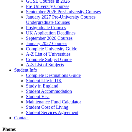
GCSE Courses in 2026
Pre-University Courses
September 2026 Pre-University Courses
January 2027 Pre-University Courses
Undergraduate Courses
Postgraduate Courses
UK Application Deadlines
September 2026 Courses
January 2027 Courses
Complete University Guide
A-Z List of Universities
Complete Subject Guide
A-Z List of Subjects
Student Info
Complete Destinations Guide
Student Life in UK
Study in England
Student Accommodation
Student Visa
Maintenance Fund Calculator
Student Cost of Living
Student Services Agreement
Contact
Phone: