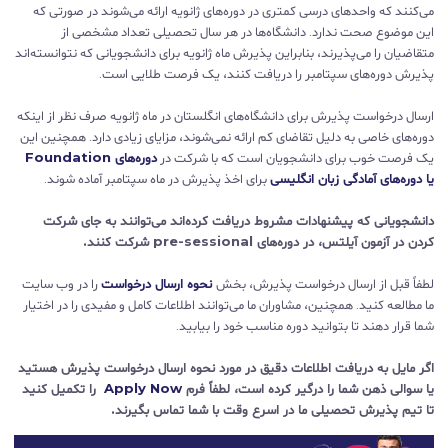
می‌کنند که واحدهای درسی کمتری در دوره‌های ژانویه ارائه می‌شوند در صورتی که
این موضوع صحت ندارد. دانشگاه‌ها در هر سال تحصیلی تعداد مشخصی از
متقاضیان را می‌پذیرند، بنابراین پذیرش ماه ژانویه برای دانشجویانی که نتوانسته‌اند
پذیرش دوره‌های سپتامبر را دریافت کنند، یک فرصت طلایی است.
ارسال درخواست پذیرش برای دانشگاه‌های انگلستان در ماه ژانویه صرف نظر از اینکه
دوره‌های خاصی به دلیل تقاضای کم ارائه نمی‌شوند، مزایای زیادی دارد. همچنین این
یک فرصت خوب برای دانشجویان است که با شرکت در
دوره‌های Foundation
یا دوره‌های آمادگی زبان انگلیسی
برای اخذ پذیرش در ماه سپتامبر آماده شوند.
دانشجویانی که پیشنهادات مشروط دریافت کرده‌اند می‌توانند به جای شرکت
کردن در آزمون آیلتس، در دوره‌های pre-sessional شرکت کنند.
لطفاً قبل از ارسال درخواست پذیرش، بخش
نحوه ارسال
درخواست
را در وب سایت
ما مطالعه کنید. همچنین، مشاوران ما می‌توانند اطلاعات کامل و مفیدی را در اختیار
شما قرار دهند تا بتوانید دوره مناسب خود را بیابید.
اگر مایل به دریافت اطلاعات دقیق در مورد نحوه ارسال درخواست پذیرش هستید
یا سوالی ذهن شما را درگیر کرده است، لطفاً فرم
Apply Now
را تکمیل کنید
تا تیم پذیرش تحصیلی ما در اسرع وقت با شما تماس بگیرند.