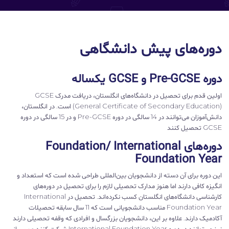
دوره‌های پیش دانشگاهی
دوره Pre-GCSE و GCSE یکساله
اولین قدم برای تحصیل در دانشگاه‌های انگلستان، دریافت مدرک GCSE
(General Certificate of Secondary Education) است. در انگلستان،
دانش‌آموزان می‌توانند در 14 سالگی در دوره Pre-GCSE و در 15 سالگی در دوره
GCSE تحصیل ‌کنند
دوره‌های Foundation/ International
Foundation Year
این دوره برای آن دسته از دانشجویان بین‌المللی طراحی شده است که استعداد و
انگیزه کافی دارند اما هنوز مدارک تحصیلی لازم را برای تحصیل در دوره‌های
کارشناسی دانشگاه‌های انگلستان کسب نکرده‌اند. تحصیل در International
Foundation Year مناسب دانشجویانی است که 11 سال سابقه تحصیلات
آکادمیک دارند. علاوه بر این، دانشجویان بزرگسال و افرادی که وقفه تحصیلی دارند
نیز می‌توانند در دوره‌ International Foundation Year شرکت کنند و پس از