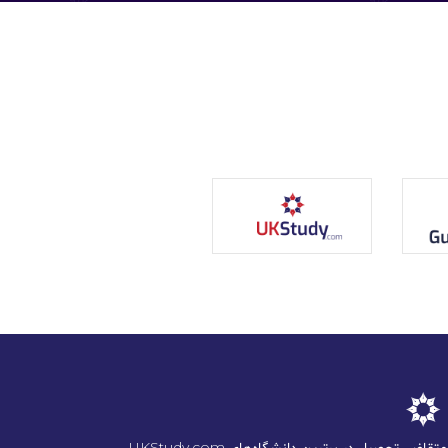
UKStudy.com به دانشجویان ایرانی متقاضی تحصیل در برترین دانشگاه‌های