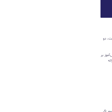
یت، دو
لی دانش‌آموز بر
ئه
وم. اگر