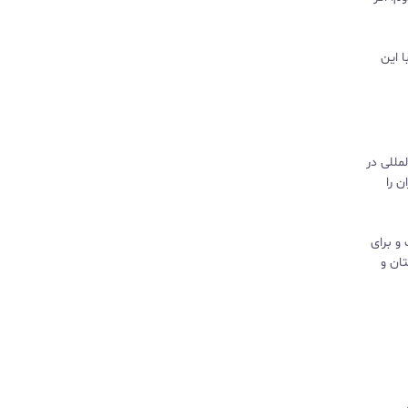
 با این
رک بین‌المللی در
ان را
 و برای
دوره GCSE که فقط در انگلستان و
ر