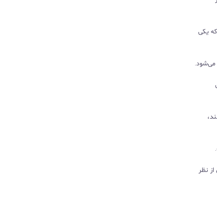
 که یکی
ین
در هند،
از نظر