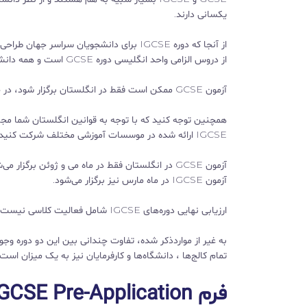
یکسانی دارند.
از آنجا که دوره IGCSE برای دانشجویان سر
از دروس الزامی واحد انگلیسی دوره GCSE است و همه دانش‌آموزان باید این درس را مطالعه کنند، در دوره IGCSE یک درس اختیاری است.
آزمون GCSE ممکن است فقط در انگلستان برگزار شود، در حالی که آزمون IGCSE تقریباً در همه کشورهای جهان و همچنین انگلستان برگزار می‌شود.
IGCSE ارائه شده در موسسات آموزشی مختلف شرکت کنید.
آزمون IGCSE در ماه مارس نیز برگزار می‌شود.
ارزیابی نهایی دوره‌های IGCSE شامل فعالیت کلاسی نیست که این تغییر در ارزیابی دوره‌های جدید GCSE در انگلستان نیز اعمال شده است.
به غیر از مواردذکر شده، تفاوت چندانی بین این دو دوره وجو
تمام کالج‌ها ، دانشگاه‌ها و کارفرمایان نیز به یک میزان است.
فرم GCSE Pre-Application