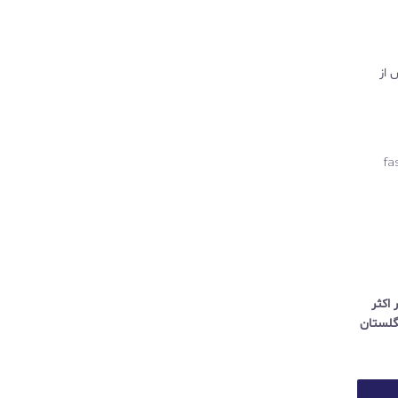
 از
اکثر مدارس که شامل دوره fast-track
رای تحصیل در اکثر
تر انگلستان